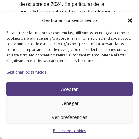
de octubre de 2024. En particular de la
posibilidad de enlazar la capa de referencia a
los datos del modelo, algo que hasta ahora
Gestionar consentimiento
no era posible y que nos permite darle un
Para ofrecer las mejores experiencias, utilizamos tecnologías como las
mayor dinamismo a nuestros mapas.
cookies para almacenar y/o acceder a la información del dispositivo. El
consentimiento de estas tecnologías nos permitirá procesar datos
CANAL 4
vi. 20:00 - 20:30
como el comportamiento de navegación o las identificaciones únicas
en este sitio. No consentir o retirar el consentimiento, puede afectar
negativamente a ciertas características y funciones.
Osmani Redondo
Gestionar los servicios
RETURNship: Reinventate en IT
Aceptar
Una sesión motivacional conmigo es una
experiencia transformadora donde comparto
Denegar
mi trayectoria personal de reinvención
profesional, destacando cómo estoy
Ver preferencias
superando desafíos al entrar en el sector IT a
los 40+. A través de historias reales y
Política de cookies
estrategias prácticas, inspiro a las mujeres y